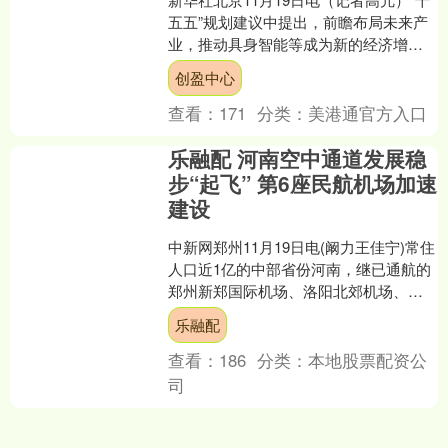
五五”规划建议中提出，前瞻布局未来产
业，推动具身智能等成为新的经济增长
点。这将进一步推动具身智能从“实验室
创盈中心
技术”迈向“规....
查看：
171
分类：
美港通官方入口
乐融配 河南空中通道发展稳
步“起飞” 第6座民航机场加速
建设
中新网郑州11月19日电(阚力王佳宁)常住
人口近1亿的中部省份河南，继已通航的
郑州新郑国际机场、洛阳北郊机场、南
阳姜营机场、信阳明港机场、安阳红旗
乐融配
渠机场5座民航....
查看：
186
分类：
本地股票配资公
司