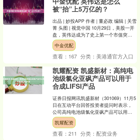
中金优配 英伟达是怎么
被“抬”上5万亿的？
出品 | 妙投APP 作者 | 董必政 编辑 | 关雪
菁 头图 | 视觉中国 10月29日，美股一开
盘，英伟达成为了史上第一个市值突破5
万亿美金的公司。 一天前....
中金优配
查看：
167
分类：
美港通官方入口
凯耀配资 凯盛新材：高纯电
池级氯化亚砜产品可以用于
合成LIFSI产品
证券日报网讯凯盛新材（301069）11月5
日在互动平台回答投资者提问时表示，
公司高纯电池级氯化亚砜产品可以用于
合成LIFSI产品，进而应用于锂电池电解
凯耀配资
液领域。....
查看：
211
分类：
配资业务