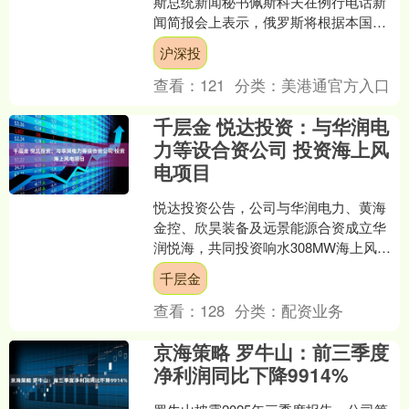
斯总统新闻秘书佩斯科夫在例行电话新
闻简报会上表示，俄罗斯将根据本国利
益对西方新制裁作出回应。 举报 相关阅
沪深投
读 苹果首款eS....
查看：
121
分类：
美港通官方入口
千层金 悦达投资：与华润电
力等设合资公司 投资海上风
电项目
悦达投资公告，公司与华润电力、黄海
金控、欣昊装备及远景能源合资成立华
润悦海，共同投资响水308MW海上风电
项目，悦达投资持股20%，认缴出资2.0
千层金
亿元。另外，公....
查看：
128
分类：
配资业务
京海策略 罗牛山：前三季度
净利润同比下降9914%