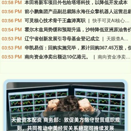
03:58 PM
本田将新车项目外包给塔塔科技，以降低开发成本
03:56 PM
03:56 PM
可灵核心技术骨干王鑫涛离职
快手可灵AI核心技术骨干王鑫涛离职。目前快手及王鑫涛本人均未对此人事变动做出官方回应。（雷峰网）
03:54 PM
03:53 PM
辽宁省创新发展引导母基金登记成立
天眼查App显示，近日，辽宁省创新发展引导母基金合伙企业（有限合伙）成立，执行事务合伙人为辽宁财金私募基金管理有限公司，出资额300亿人民币，经营范围为以自有资金从事投资活动，由辽宁基金投资有限公司、辽宁国质投资有限责任公司等共同出资。
03:53 PM
03:53 PM
南向资金净卖出额达10亿港元。
南向资金净卖出额达10亿港元。