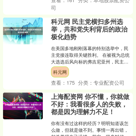
查看：
161
分类：
本地股票配资公
司
科元网 民主党横扫多州选
举，共和党失利背后的政治
极化趋势
在美国多地刚刚落幕的特别选举中，民
主党接连取得关键胜利。 在被视为总统
大选选后风向标的弗吉尼亚州，民主党
一举赢下州长和总检察长等所有州级职
科元网
位。同时，新泽西州的民....
查看：
175
分类：
专业配资公司
上海配资网 你不懂，你就做
不好：我看很多人的失败，
都是因为理解力不足！
你有没有过这样的经历？明明知道该怎
么做，但就是做不到。事情一再出错，