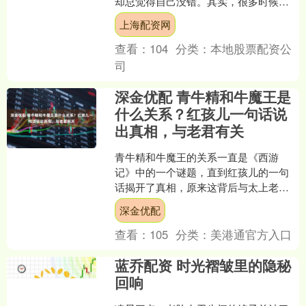
却总觉得自己没错。其实，很多时候不
是你不够努力，而是你没看懂问题的本
上海配资网
质。 ⚠ 理解力是行动的....
查看：
104
分类：
本地股票配资公
司
深金优配 青牛精和牛魔王是
什么关系？红孩儿一句话说
出真相，与老君有关
青牛精和牛魔王的关系一直是《西游
记》中的一个谜题，直到红孩儿的一句
话揭开了真相，原来这背后与太上老君
有着密切的关联。 展开剩余59% 因此，
深金优配
青牛精与牛魔王的关系....
查看：
105
分类：
美港通官方入口
蓝乔配资 时光褶皱里的隐秘
回响