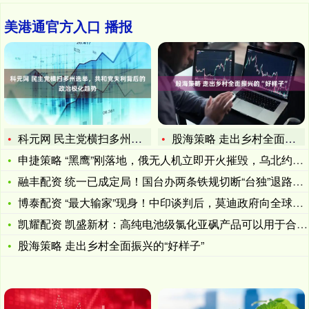
美港通官方入口 播报
科元网 民主党横扫多州选举，共和党失利背后的政治极化趋势
股海策略 走出乡村全面振兴的“好样子”
申捷策略 “黑鹰”刚落地，俄无人机立即开火摧毁，乌北约拯救死
融丰配资 统一已成定局！国台办两条铁规切断“台独”退路，特朗
博泰配资 “最大输家”现身！中印谈判后，莫迪政府向全球宣布：
凯耀配资 凯盛新材：高纯电池级氯化亚砜产品可以用于合成LIF
股海策略 走出乡村全面振兴的“好样子”