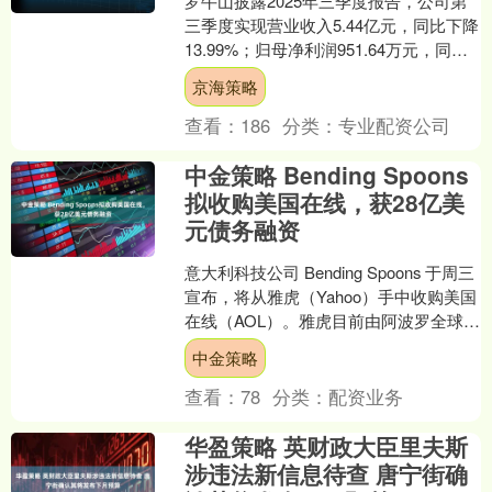
罗牛山披露2025年三季度报告，公司第
三季度实现营业收入5.44亿元，同比下降
13.99%；归母净利润951.64万元，同比
下降86.2%。前三季度实现营业收入....
京海策略
查看：
186
分类：
专业配资公司
中金策略 Bending Spoons
拟收购美国在线，获28亿美
元债务融资
意大利科技公司 Bending Spoons 于周三
宣布，将从雅虎（Yahoo）手中收购美国
在线（AOL）。雅虎目前由阿波罗全球管
理公司（Apollo Glob....
中金策略
查看：
78
分类：
配资业务
华盈策略 英财政大臣里夫斯
涉违法新信息待查 唐宁街确