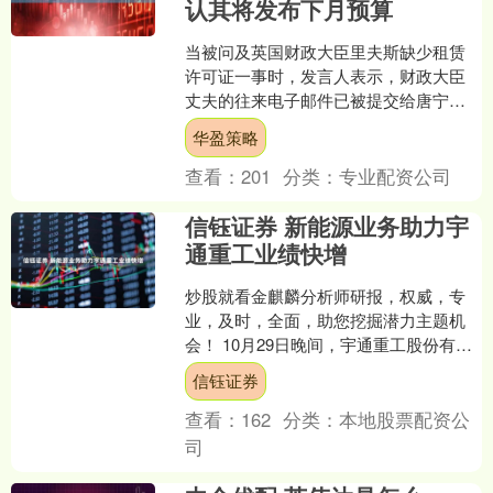
认其将发布下月预算
当被问及英国财政大臣里夫斯缺少租赁
许可证一事时，发言人表示，财政大臣
丈夫的往来电子邮件已被提交给唐宁街
10号，并已转交给政府的独立道德顾
华盈策略
问。 据报道，预计这些电....
查看：
201
分类：
专业配资公司
信钰证券 新能源业务助力宇
通重工业绩快增
炒股就看金麒麟分析师研报，权威，专
业，及时，全面，助您挖掘潜力主题机
会！ 10月29日晚间，宇通重工股份有限
公司（以下简称“宇通重工”）披露2025年
信钰证券
三季报。今....
查看：
162
分类：
本地股票配资公
司