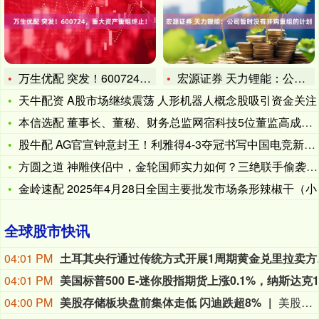
万生优配 突发！600724，重大资产重组终止！
宏源证券 天力锂能：公司暂时没有并购重组的计划
天牛配资 A股市场继续震荡 人形机器人概念股吸引资金关注
本信选配 董事长、董秘、财务总监网宿科技5位董监高成员提出减
股牛配 AG官宣钟意封王！利雅得4-3夺冠书写中国电竞新历史
方圆之道 神雕侠侣中，金轮国师实力如何？三绝联手偷袭才能制服
金岭速配 2025年4月28日全国主要批发市场条形辣椒干（小
全球股市快讯
04:01 PM
土耳其央行通
04:01 PM
04:00 PM
美股存储板块盘前集体走低 闪迪跌超8%
美股存储板块盘前集体走低。闪迪跌超8%，公司给出下一财季的营收指引区间为103亿至108亿美元，不及市场预期。西部数据近12%，SK海力士跌近6%，美光科技跌近3%。