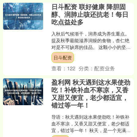
日斗配资 联好健康 降胆固
醇、润肺止咳还抗老！每日
吃点益处多
入秋后气候渐干，润养成为养生重点。
提及秋季最能滋养润燥的食物，杏仁绝
对是不可缺席的佳品。 这颗小小的坚果
益处良多：它有助于维护血管健康，还
日斗配资
能发挥抗氧化作用，帮助....
查看：
122
分类：
配资业务
盈利网 秋天遇到这水果使劲
吃！补铁补血不寒凉，又香
又甜又便宜，老少都适宜，
错过等一年！
导语：秋天遇到这水果使劲吃！补铁补
血不寒凉，又香又甜又便宜，老少都适
宜，错过等一年！ 秋天，是一个充满诗
意与丰收喜悦的季节。在许多人的眼