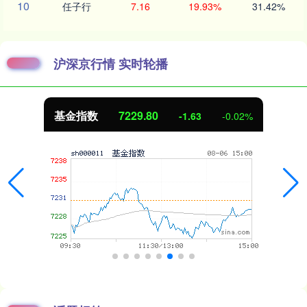
10
任子行
7.16
19.93%
31.42%
沪深京行情 实时轮播
基金指数
7229.80
-1.63
-0.02%