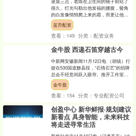
凌晨三点，老陈在卫生间的镜子前站了
很久。灯光勾勒出他发福的腰腹，鬓角
的白发像悄悄爬上来的霜，而更让他心
慌的，是身体深处那片逐渐沉寂的角
蓝乔配资
落。曾经如少年般热烈的冲动....
查看：
149
分类：
配资业务
金牛股 西递石笛穿越古今
中新网安徽新闻11月12日电 （胡镇）行
驶在530国道黟县段，“石情石艺”的招牌
总会不经意间跃入眼帘。推开工作室的
门，一件件栩栩如生的石雕作品静默伫
金牛股
立，它们的主....
查看：
154
分类：
专业配资公司
创盈中心 新华鲜报·规划建议
新看点 具身智能，未来科技
将走进寻常生活
新华社北京11月19日电（记者高亢）“十